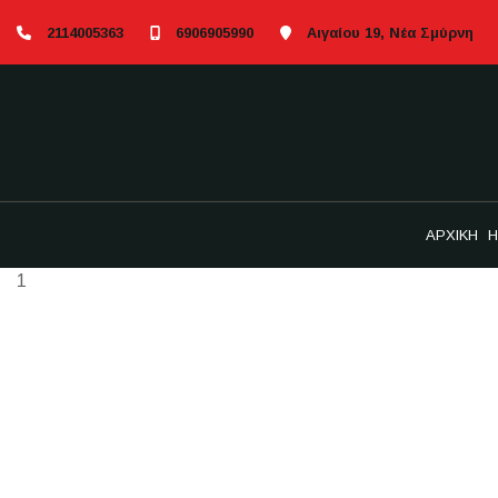
2114005363
6906905990
Αιγαίου 19, Νέα Σμύρνη
ΑΡΧΙΚΗ
Η
1